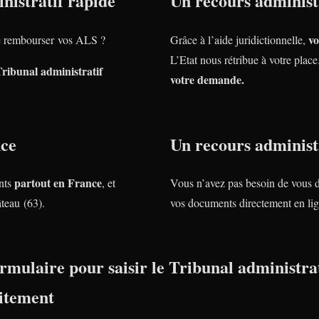
nistratif rapide
Un recours administr
vo
 rembourser vos ALS ?
Grâce à l’aide juridictionnelle,
L’Etat nous rétribue à votre plac
Tribunal administratif
votre demande.
nce
Un recours administr
partout en France
nts
, et
Vous n’avez pas besoin de vous 
teau (63).
vos documents directement en lig
rmulaire pour saisir le Tribunal administrat
itement