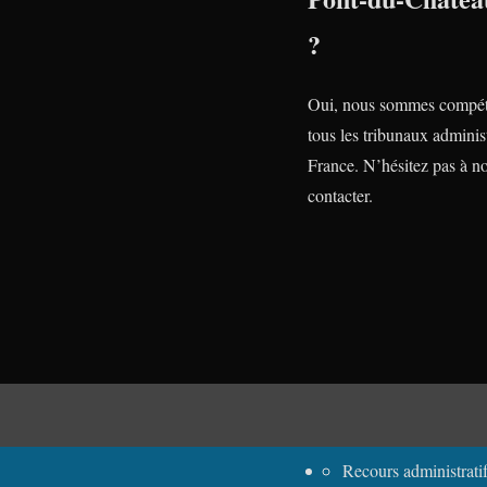
?
Oui, nous sommes compét
tous les tribunaux administ
France. N’hésitez pas à n
contacter.
Recours administratif rem
Recours administrat