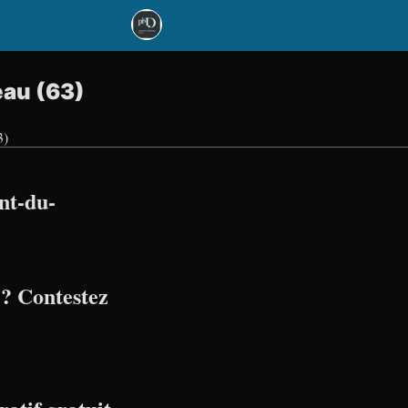
eau (63)
3)
nt-du-
? Contestez