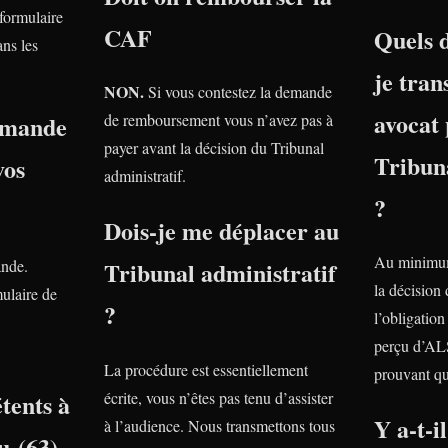
 formulaire
CAF
Quels 
ns les
je tra
NON.
Si vous contestez la demande
avocat 
emande
de remboursement vous n’avez pas à
payer avant la décision du Tribunal
Tribuna
vos
administratif.
?
Dois-je me déplacer au
Au minimum
ande.
Tribunal administratif
la décision
ulaire de
?
l’obligatio
perçu d’AL
La procédure est essentiellement
prouvant qu
tents à
écrite, vous n’êtes pas tenu d’assister
Y a-t-i
à l’audience. Nous transmettons tous
u (63)