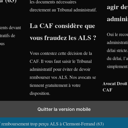
les documents nécessaires
agir de
directement au Tribunal administratif.
adminis
La CAF considère que
ents devant
Oui le reco
ratifs de
vous fraudez les ALS ?
administrati
ous
délai stric
Vous contestez cette décision de la
du délai, l’
CAF. Il vous faut saisir le Tribunal
simplement 
administratif pour éviter de devoir
rembourser vos ALS. Nos avocats se
Avocat Droit 
tiennent gratuitement à votre
CAF
disposition.
Quitter la version mobile
boursement trop perçu ALS dans les autres villes du Puy de Dôme (63)
if remboursement trop perçu ALS à Clermont-Ferrand (63)