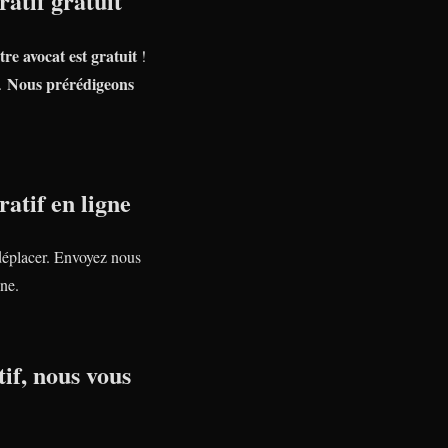
atif gratuit
tre avocat est gratuit
!
Nous prérédigeons
e.
atif en ligne
déplacer. Envoyez nous
ne.
if, nous vous