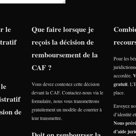
r le
Que faire lorsque je
Combie
tratif
reçois la décision de
recour
remboursement de la
Pour les bé
CAF ?
juridiction
V
accordée.
gratuit
le
Vous devez contestez cette décision
. L’
devant la CAF. Contactez-nous via le
place.
stratif
formulaire, nous vous transmettrons
Envoyez nou
nsion de
gratuitement un modèle de courrier à
d’identité e
leur transmettre.
Nous prér
d’aide juri
Doit on rembourser la