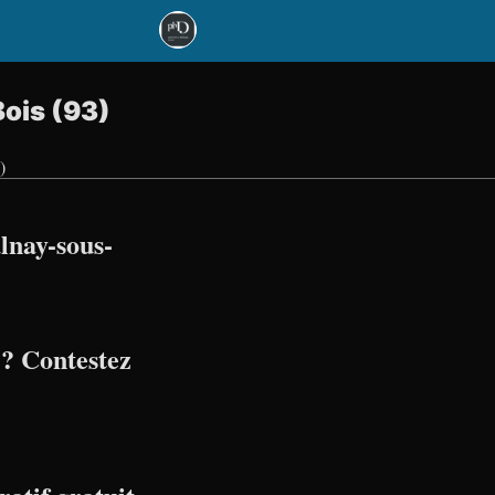
ois (93)
)
lnay-sous-
? Contestez