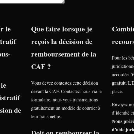
r le
Que faire lorsque je
Combie
tratif
reçois la décision de
recour
ous-
remboursement de la
Pour les bé
CAF ?
juridiction
V
accordée.
gratuit
le
Vous devez contestez cette décision
. L’
devant la CAF. Contactez-nous via le
place.
stratif
formulaire, nous vous transmettrons
Envoyez nou
nsion de
gratuitement un modèle de courrier à
d’identité e
leur transmettre.
Nous prér
d’aide juri
Doit on rembourser la