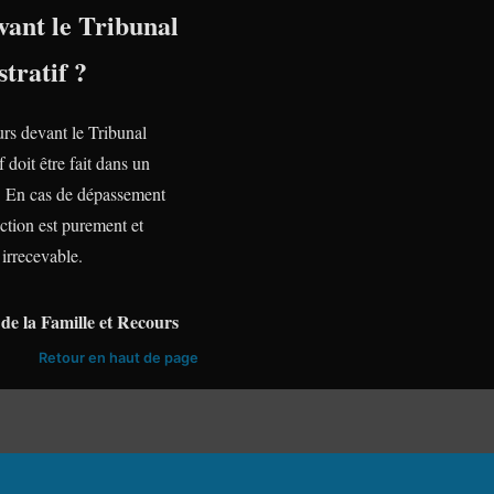
vant le Tribunal
tratif ?
urs devant le Tribunal
f doit être fait dans un
te. En cas de dépassement
action est purement et
irrecevable.
de la Famille et Recours
Retour en haut de page
93) :