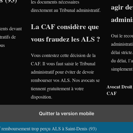
les documents nécessaires
agir de
directement au Tribunal administratif.
adminis
La CAF considère que
ents devant
Oui le reco
ratifs de
vous fraudez les ALS ?
administrati
ous
délai stric
Vous contestez cette décision de la
du délai, l’
CAF. Il vous faut saisir le Tribunal
simplement 
administratif pour éviter de devoir
rembourser vos ALS. Nos avocats se
Avocat Droit 
tiennent gratuitement à votre
CAF
disposition.
Quitter la version mobile
boursement trop perçu ALS dans les autres villes de Seine Saint Denis (
f remboursement trop perçu ALS à Saint-Denis (93)