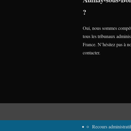
?
Oui, nous sommes compét
tous les tribunaux administ
France. N’hésitez pas à n
contacter.
Recours administratif rem
Recours administrati