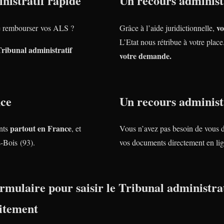
nistratif rapide
Un recours administr
vo
 rembourser vos ALS ?
Grâce à l’aide juridictionnelle,
L’Etat nous rétribue à votre plac
Tribunal administratif
votre demande.
nce
Un recours administr
partout en France
nts
, et
Vous n’avez pas besoin de vous 
-Bois (93).
vos documents directement en lig
rmulaire pour saisir le Tribunal administrat
itement