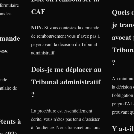
 formulaire
CAF
Quels 
ns les
je tra
NON.
Si vous contestez la demande
avocat 
emande
de remboursement vous n’avez pas à
payer avant la décision du Tribunal
Tribuna
vos
administratif.
?
Dois-je me déplacer au
Au minimum
ande.
Tribunal administratif
la décision
ulaire de
?
l’obligatio
perçu d’AL
La procédure est essentiellement
prouvant qu
tents à
écrite, vous n’êtes pas tenu d’assister
Y a-t-i
à l’audience. Nous transmettons tous
s (93)