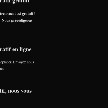
atif gratuit
tre avocat est gratuit
!
Nous prérédigeons
e.
atif en ligne
déplacer. Envoyez nous
ne.
if, nous vous