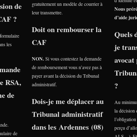
d’identité e
nsion de
gratuitement un modèle de courrier à
Nous prér
leur transmettre.
 CAF ?
d’aide juri
Doit on rembourser la
Quels 
 formulaire
CAF
ns les
je tra
avocat 
NON.
Si vous contestez la demande
emande
de remboursement vous n’avez pas à
Tribuna
payer avant la décision du Tribunal
le RSA,
?
administratif.
e de
Dois-je me déplacer au
Au minimum
la décision
Tribunal administratif
l’obligatio
ande.
dans les Ardennes (08)
perçu d’all
ulaire de
ALS…). Et 