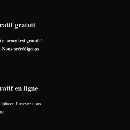
atif gratuit
tre avocat est gratuit
!
Nous prérédigeons
e.
atif en ligne
déplacer. Envoyez nous
ne.