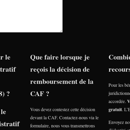
r le
Que faire lorsque je
Combie
tratif
reçois la décision de
recour
remboursement de la
Pour les bé
8) ?
CAF ?
juridiction
V
accordée.
gratuit
le
Vous devez contestez cette décision
. L’
devant la CAF. Contactez-nous via le
stratif
Envoyez nou
formulaire, nous vous transmettrons