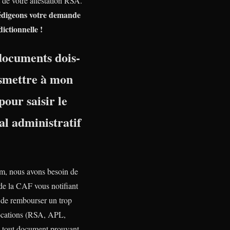
t de votre attestation RSA.
édigeons votre demande
dictionnelle !
documents dois-
nsmettre à mon
pour saisir le
l administratif
, nous avons besoin de
 de la CAF vous notifiant
n de rembourser un trop
ocations (RSA, APL,
tout document prouvant