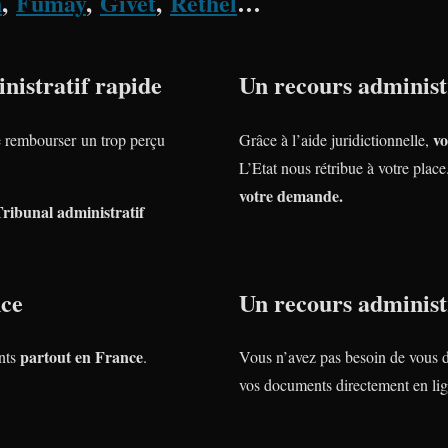
n
,
Fumay
,
Givet
,
Rethel
…
nistratif rapide
Un recours administr
vo
rembourser un trop perçu
Grâce à l’aide juridictionnelle,
L’Etat nous rétribue à votre plac
votre demande.
Tribunal administratif
nce
Un recours administr
partout en France
nts
.
Vous n’avez pas besoin de vous 
vos documents directement en lig