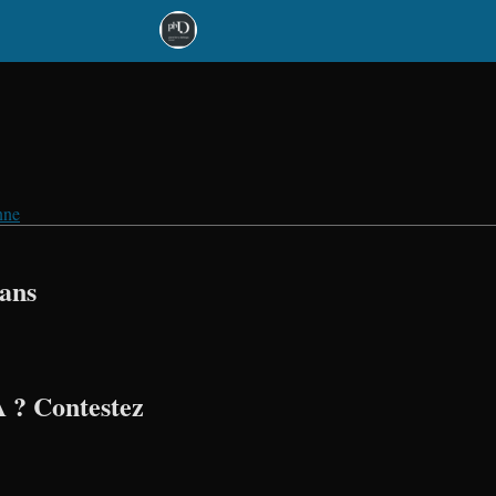
nne
ans
 ? Contestez