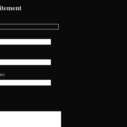
itement
re)