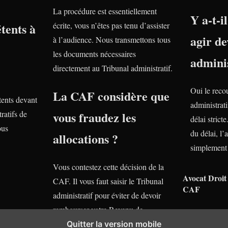
La procédure est essentiellement
Y a-t-i
tents à
écrite, vous n’êtes pas tenu d’assister
agir de
à l’audience. Nous transmettons tous
les documents nécessaires
adminis
directement au Tribunal administratif.
Oui le reco
La CAF considère que
ents devant
administrati
ratifs de
vous fraudez les
délai stric
ous
du délai, l’
allocations ?
simplement 
Vous contestez cette décision de la
Avocat Droit 
CAF. Il vous faut saisir le Tribunal
CAF
administratif pour éviter de devoir
rembourser votre Revenu de
Solidarité Active.Nos avocats se
Quitter la version mobile