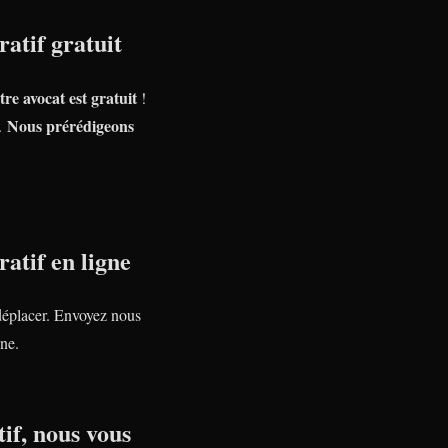
atif gratuit
tre avocat est gratuit
!
Nous prérédigeons
e.
atif en ligne
déplacer. Envoyez nous
ne.
if, nous vous