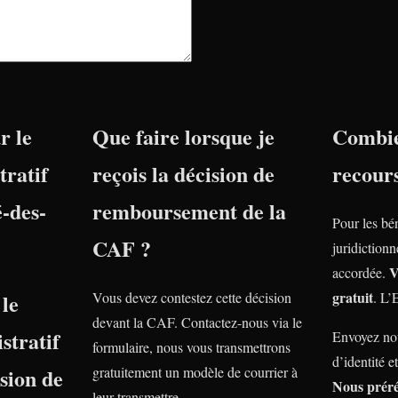
r le
Que faire lorsque je
Combie
tratif
reçois la décision de
recour
-des-
remboursement de la
Pour les bé
CAF ?
juridiction
V
accordée.
gratuit
le
Vous devez contestez cette décision
. L’
devant la CAF. Contactez-nous via le
stratif
Envoyez nou
formulaire, nous vous transmettrons
d’identité e
nsion de
gratuitement un modèle de courrier à
Nous prér
leur transmettre.