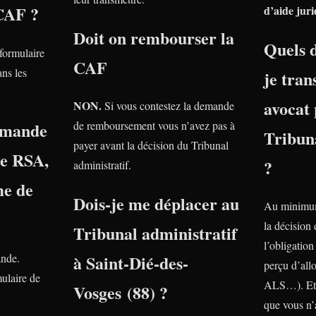
 CAF ?
d’aide juri
Doit on rembourser la
Quels 
 formulaire
CAF
ns les
je tra
avocat 
NON.
Si vous contestez la demande
emande
de remboursement vous n’avez pas à
Tribuna
payer avant la décision du Tribunal
le RSA,
?
administratif.
e de
Dois-je me déplacer au
Au minimum
la décision
Tribunal administratif
l’obligatio
ande.
à Saint-Dié-des-
perçu d’all
ulaire de
ALS…). Et 
Vosges (88) ?
que vous n’