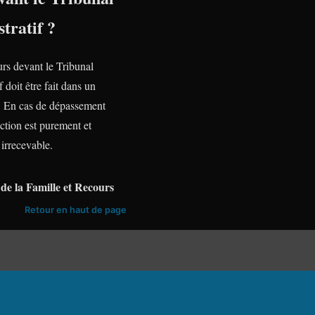
tratif ?
urs devant le Tribunal
f doit être fait dans un
te. En cas de dépassement
action est purement et
irrecevable.
de la Famille et Recours
Retour en haut de page