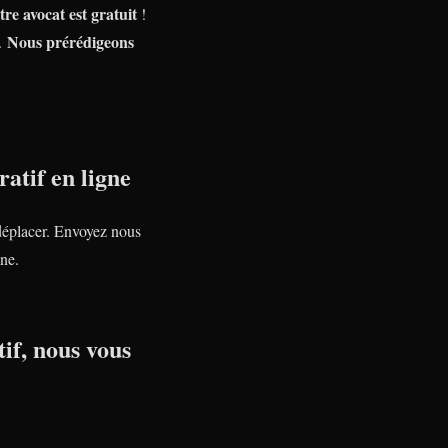
tre avocat est gratuit
!
Nous prérédigeons
e.
atif en ligne
déplacer. Envoyez nous
ne.
if, nous vous