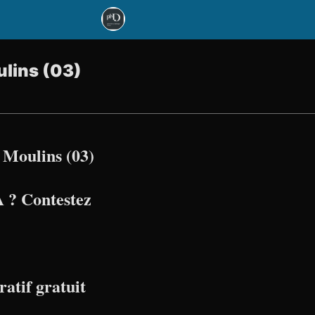
ulins (03)
 Moulins (03)
 ? Contestez
atif gratuit