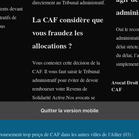
directement au Tribunal administratif.
ents devant
adminis
ratifs de
La CAF considère que
ous
Oui le reco
vous fraudez les
administrati
allocations ?
délai stric
du délai, l’
Vous contestez cette décision de la
simplement 
CAF. Il vous faut saisir le Tribunal
administratif pour éviter de devoir
Avocat Droit 
rembourser votre Revenu de
CAF
Solidarité Active.Nos avocats se
tiennent gratuitement à votre
Quitter la version mobile
disposition.
oursement trop perçu de CAF dans les autres villes de l’Allier (03) :