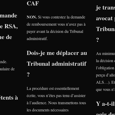
CAF
je tra
emande
avocat 
NON.
Si vous contestez la demande
le RSA,
de remboursement vous n’avez pas à
Tribuna
payer avant la décision du Tribunal
e de
?
administratif.
Dois-je me déplacer au
Au minimum
la décision
ande.
Tribunal administratif
l’obligatio
ulaire de
?
perçu d’all
ALS…). Et 
La procédure est essentiellement
que vous n’
tents à
écrite, vous n’êtes pas tenu d’assister
Y a-t-i
à l’audience. Nous transmettons tous
les documents nécessaires
agir de