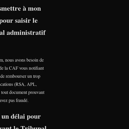
nsmettre à mon
pour saisir le
l administratif
, nous avons besoin de
 de la CAF vous notifiant
n de rembourser un trop
ocations (RSA, APL,
tout document prouvant
avez pas fraudé.
l un délai pour
vant le Tribunal