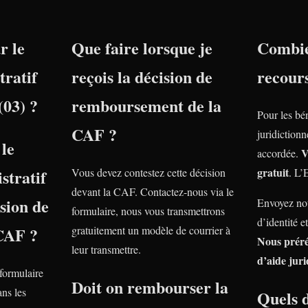
r le
Que faire lorsque je
Combie
tratif
reçois la décision de
recour
03) ?
remboursement de la
Pour les bé
CAF ?
juridiction
le
V
accordée.
gratuit
stratif
Vous devez contestez cette décision
. L’
devant la CAF. Contactez-nous via le
nsion de
Envoyez nou
formulaire, nous vous transmettrons
d’identité e
 CAF ?
gratuitement un modèle de courrier à
Nous prér
leur transmettre.
d’aide juri
 formulaire
Doit on rembourser la
ns les
Quels 