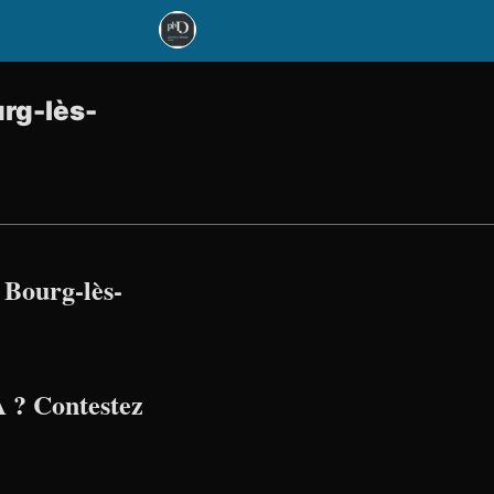
urg-lès-
 Bourg-lès-
 ? Contestez