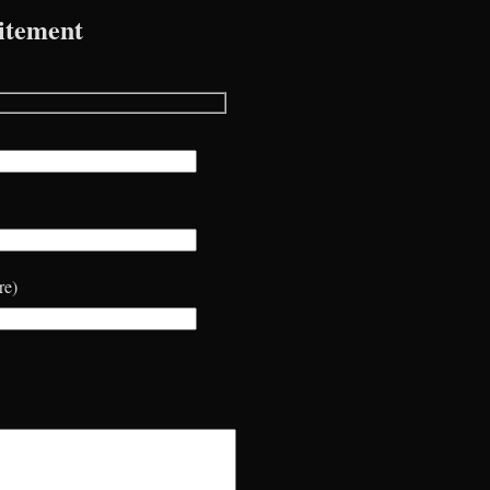
itement
re)