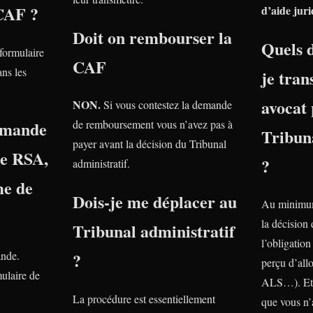
 CAF ?
d’aide juri
Doit on rembourser la
Quels 
 formulaire
CAF
ns les
je tra
avocat 
NON.
Si vous contestez la demande
emande
de remboursement vous n’avez pas à
Tribuna
payer avant la décision du Tribunal
le RSA,
?
administratif.
e de
Dois-je me déplacer au
Au minimum
la décision
Tribunal administratif
l’obligatio
ande.
?
perçu d’all
ulaire de
ALS…). Et 
La procédure est essentiellement
que vous n’