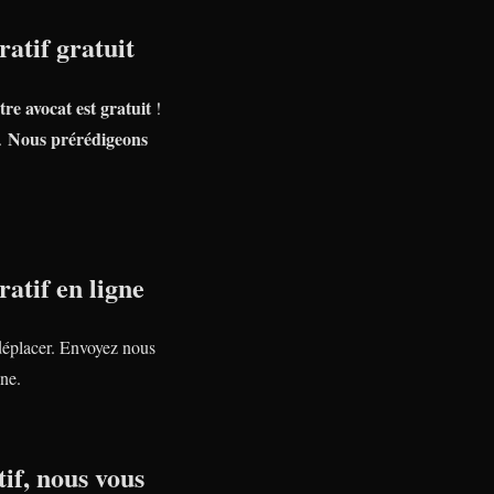
atif gratuit
tre avocat est gratuit
!
Nous prérédigeons
e.
atif en ligne
déplacer. Envoyez nous
ne.
if, nous vous