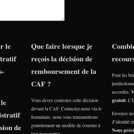
r le
Que faire lorsque je
Combie
tratif
reçois la décision de
recour
s-
remboursement de la
Pour les bé
CAF ?
juridiction
V
accordée.
gratuit
le
Vous devez contestez cette décision
. L’
devant la CAF. Contactez-nous via le
stratif
Envoyez nou
formulaire, nous vous transmettrons
d’identité e
nsion de
gratuitement un modèle de courrier à
Nous prér
leur transmettre.