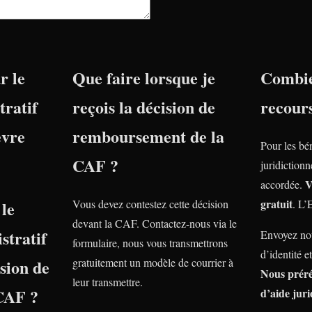
r le
Que faire lorsque je
Combie
tratif
reçois la décision de
recour
èvre
remboursement de la
Pour les bé
CAF ?
juridiction
V
accordée.
gratuit
le
Vous devez contestez cette décision
. L’
devant la CAF. Contactez-nous via le
stratif
Envoyez nou
formulaire, nous vous transmettrons
d’identité e
nsion de
gratuitement un modèle de courrier à
Nous prér
leur transmettre.
 CAF ?
d’aide juri