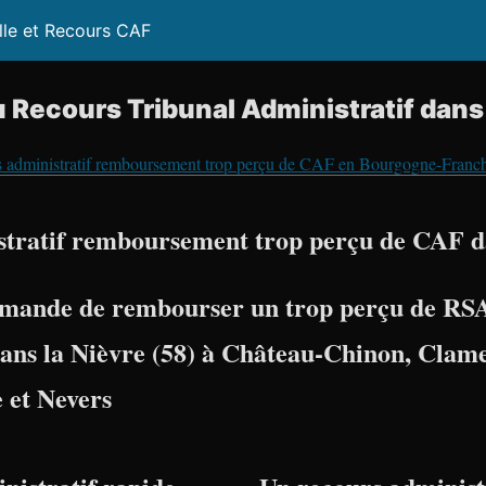
lle et Recours CAF
 Recours Tribunal Administratif dans 
 administratif remboursement trop perçu de CAF en Bourgogne-Fran
tratif remboursement trop perçu de CAF da
mande de rembourser un trop perçu de RSA
dans la
Nièvre (58)
à
Château-Chinon
,
Clam
e
et
Nevers