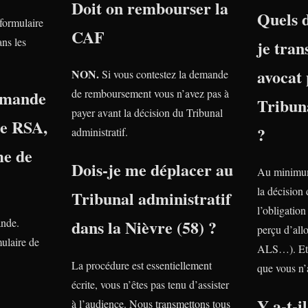
Doit on rembourser la
Quels 
 formulaire
CAF
ns les
je tra
avocat 
NON.
Si vous contestez la demande
emande
de remboursement vous n’avez pas à
Tribuna
payer avant la décision du Tribunal
le RSA,
?
administratif.
e de
Dois-je me déplacer au
Au minimum
la décision
Tribunal administratif
l’obligatio
ande.
dans la Nièvre (58) ?
perçu d’all
ulaire de
ALS…). Et 
La procédure est essentiellement
que vous n’
écrite, vous n’êtes pas tenu d’assister
Y a-t-i
à l’audience. Nous transmettons tous