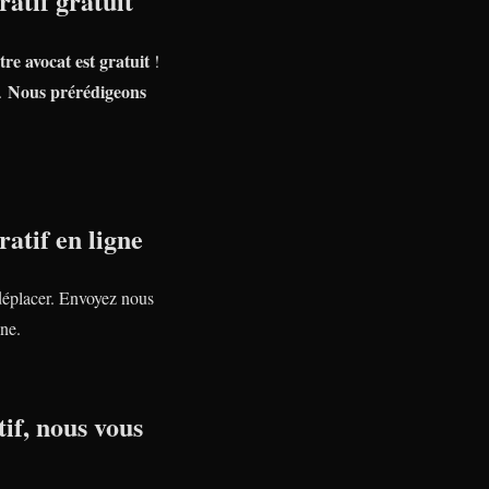
atif gratuit
tre avocat est gratuit
!
Nous prérédigeons
e.
atif en ligne
déplacer. Envoyez nous
ne.
if, nous vous