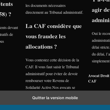
tents
les documents nécessaires
agir de
58) ?
directement au Tribunal administratif.
adminis
La CAF considère que
ents devant
Oui le reco
ratifs de
vous fraudez les
administrati
ous
allocations ?
délai stric
du délai, l’
Vous contestez cette décision de la
simplement 
CAF. Il vous faut saisir le Tribunal
administratif pour éviter de devoir
Avocat Droit 
rembourser votre Revenu de
CAF
Solidarité Active.Nos avocats se
tiennent gratuitement à votre
Quitter la version mobile
disposition.