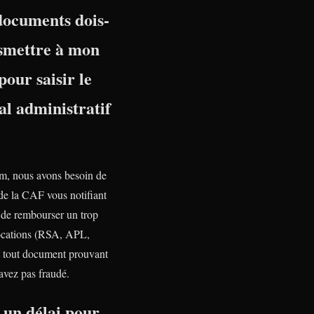
documents dois-
nsmettre à mon
pour saisir le
l administratif
, nous avons besoin de
 de la CAF vous notifiant
n de rembourser un trop
ocations (RSA, APL,
tout document prouvant
avez pas fraudé.
l un délai pour