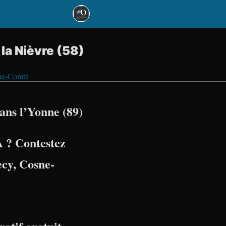
la Nièvre (58)
che-Comté
ns l’Yonne (89)
 ? Contestez
ecy
,
Cosne-