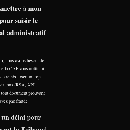
nsmettre à mon
pour saisir le
l administratif
, nous avons besoin de
 de la CAF vous notifiant
n de rembourser un trop
ocations (RSA, APL,
tout document prouvant
avez pas fraudé.
l un délai pour
vant le Tribunal