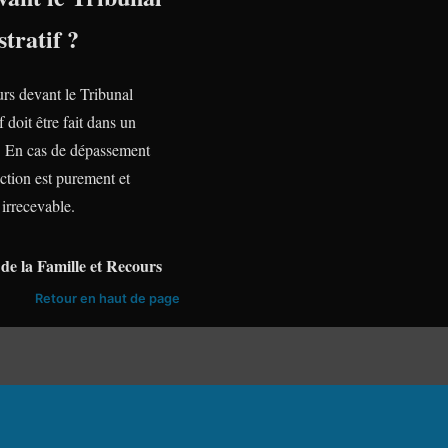
tratif ?
urs devant le Tribunal
f doit être fait dans un
te. En cas de dépassement
action est purement et
irrecevable.
de la Famille et Recours
Retour en haut de page