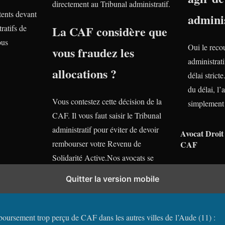
directement au Tribunal administratif.
ents devant
adminis
ratifs de
La CAF considère que
ous
Oui le reco
vous fraudez les
administrati
allocations ?
délai stric
du délai, l’
Vous contestez cette décision de la
simplement 
CAF. Il vous faut saisir le Tribunal
administratif pour éviter de devoir
Avocat Droit 
rembourser votre Revenu de
CAF
Solidarité Active.Nos avocats se
tiennent gratuitement à votre
Quitter la version mobile
disposition.
boursement trop perçu de CAF dans les autres villes de l’Aude (11) :