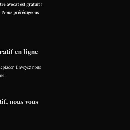
tre avocat est gratuit
!
Nous prérédigeons
e.
atif en ligne
déplacer. Envoyez nous
ne.
if, nous vous