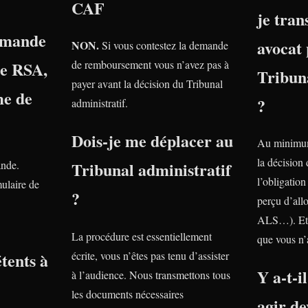
CAF
je tra
emande
avocat 
NON.
Si vous contestez la demande
le RSA,
de remboursement vous n’avez pas à
Tribuna
payer avant la décision du Tribunal
e de
?
administratif.
Dois-je me déplacer au
Au minimum
la décision
ande.
Tribunal administratif
l’obligatio
ulaire de
?
perçu d’all
ALS…). Et 
La procédure est essentiellement
que vous n’
tents à
écrite, vous n’êtes pas tenu d’assister
Y a-t-i
à l’audience. Nous transmettons tous
?
les documents nécessaires
agir de