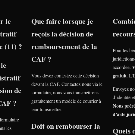
r le
Que faire lorsque je
Combie
tratif
reçois la décision de
recour
 (11) ?
remboursement de la
Pour les bé
CAF ?
juridiction
le
V
accordée.
gratuit
stratif
Vous devez contestez cette décision
. L’
devant la CAF. Contactez-nous via le
nsion de
Envoyez nou
formulaire, nous vous transmettrons
d’identité e
 CAF ?
gratuitement un modèle de courrier à
Nous prér
leur transmettre.
d’aide juri
 formulaire
Doit on rembourser la
ns les
Quels 