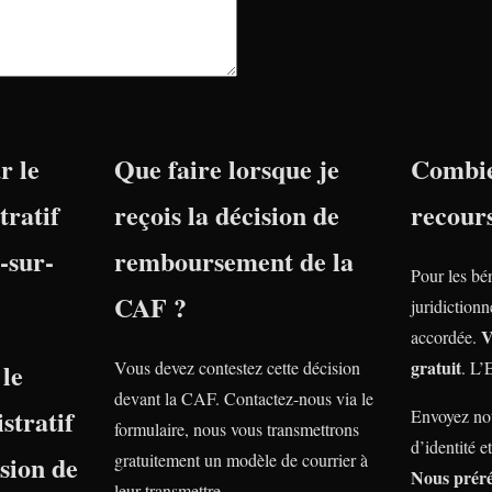
r le
Que faire lorsque je
Combie
tratif
reçois la décision de
recour
-sur-
remboursement de la
Pour les bé
CAF ?
juridiction
V
accordée.
gratuit
le
Vous devez contestez cette décision
. L’
devant la CAF. Contactez-nous via le
stratif
Envoyez nou
formulaire, nous vous transmettrons
d’identité e
nsion de
gratuitement un modèle de courrier à
Nous prér
leur transmettre.