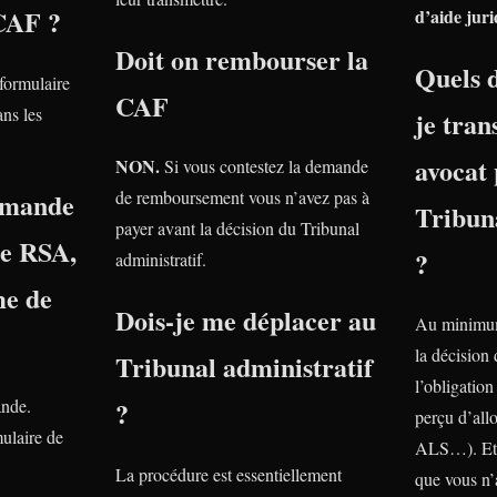
 CAF ?
d’aide juri
Doit on rembourser la
Quels 
 formulaire
CAF
ns les
je tra
avocat 
NON.
Si vous contestez la demande
emande
de remboursement vous n’avez pas à
Tribuna
payer avant la décision du Tribunal
le RSA,
?
administratif.
e de
Dois-je me déplacer au
Au minimum
la décision
Tribunal administratif
l’obligatio
ande.
?
perçu d’all
ulaire de
ALS…). Et 
La procédure est essentiellement
que vous n’