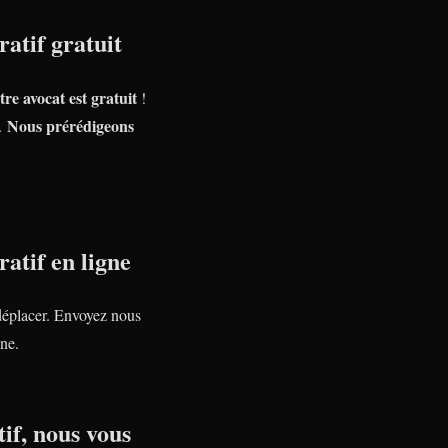
atif gratuit
tre avocat est gratuit
!
Nous prérédigeons
e.
atif en ligne
déplacer. Envoyez nous
ne.
if, nous vous