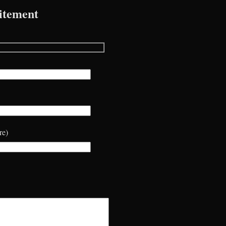
itement
re)