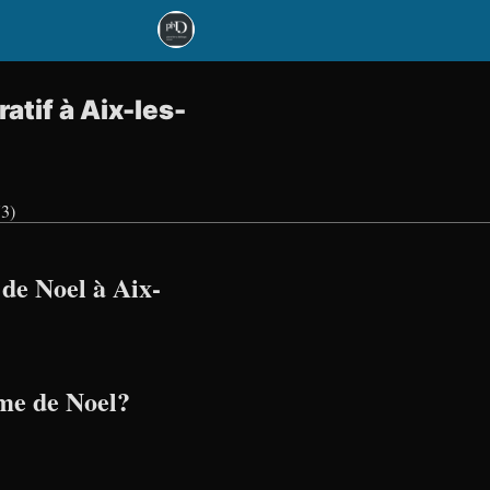
atif à Aix-les-
73)
de Noel à Aix-
me de Noel?