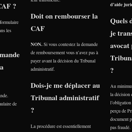
 CAF ?
d’aide juri
Doit on rembourser la
Quels 
 formulaire
CAF
ns les
je tra
avocat 
NON.
Si vous contestez la demande
emande
de remboursement vous n’avez pas à
Tribuna
payer avant la décision du Tribunal
la
?
administratif.
Dois-je me déplacer au
Au minimum
la décision
ande.
Tribunal administratif
l’obligatio
ulaire de
?
perçu de Pr
document p
La procédure est essentiellement
pas fraudé.