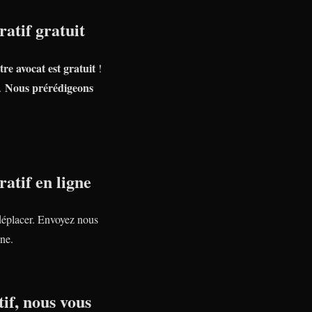
atif gratuit
tre avocat est gratuit
!
Nous prérédigeons
e.
atif en ligne
déplacer. Envoyez nous
ne.
if, nous vous