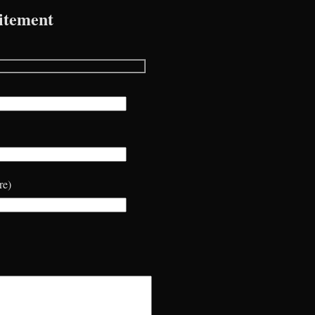
itement
re)