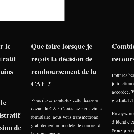
r le
Que faire lorsque je
Combie
tratif
reçois la décision de
recour
ains
remboursement de la
Pour les bé
CAF ?
juridiction
V
accordée.
gratuit
le
Vous devez contestez cette décision
. L’
devant la CAF. Contactez-nous via le
stratif
Envoyez nou
formulaire, nous vous transmettrons
d’identité e
nsion de
gratuitement un modèle de courrier à
Nous prér
leur transmettre.