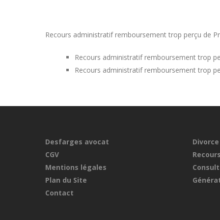
Recours administratif remboursement trop perçu de Prim
Recours administratif remboursement trop pe
Recours administratif remboursement trop pe
Desfarges avocat
Divorce
CGV
Recours
Mentions légales
Consult
Plan du Site
Générat
Contact