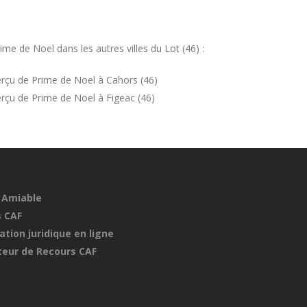
e de Noel dans les autres villes du Lot (46) :
rçu de Prime de Noel à Cahors (46)
rçu de Prime de Noel à Figeac (46)
 Amiable
 CAF
ation juridique en ligne
eur de Recours CAF