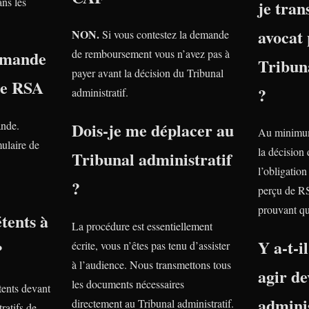
ns les
je tra
avocat 
NON.
Si vous contestez la demande
emande
de remboursement vous n’avez pas à
Tribuna
payer avant la décision du Tribunal
le RSA
?
administratif.
ande.
Dois-je me déplacer au
Au minimum
ulaire de
la décision
Tribunal administratif
l’obligatio
?
perçu de R
prouvant qu
tents à
La procédure est essentiellement
Y a-t-i
?
écrite, vous n’êtes pas tenu d’assister
à l’audience. Nous transmettons tous
agir de
les documents nécessaires
ents devant
adminis
directement au Tribunal administratif.
ratifs de