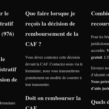
r le
Que faire lorsque je
Combie
tratif
reçois la décision de
recour
(976)
remboursement de la
Pour les bé
CAF ?
juridiction
V
accordée.
gratuit
le
Vous devez contestez cette décision
. L’
devant la CAF. Contactez-nous via le
stratif
Envoyez nou
formulaire, nous vous transmettrons
d’identité e
nsion de
gratuitement un modèle de courrier à
Nous prér
leur transmettre.
d’aide juri
Doit on rembourser la
Quels 
 formulaire
CAF