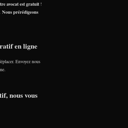
tre avocat est gratuit
!
Nous prérédigeons
e.
atif en ligne
déplacer. Envoyez nous
ne.
if, nous vous