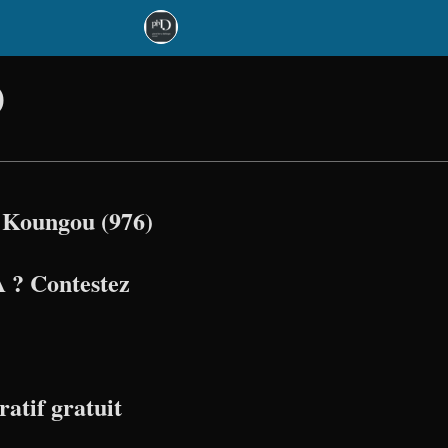
)
 Koungou (976)
 ? Contestez
atif gratuit