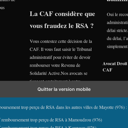
ous
La CAF considère que
Oui le reco
administrati
vous fraudez le RSA ?
délai stric
du délai, l’
Vous contestez cette décision de la
simplement 
CAF. Il vous faut saisir le Tribunal
administratif pour éviter de devoir
Avocat Droit 
rembourser votre Revenu de
CAF
Solidarité Active.Nos avocats se
tiennent gratuitement à votre
disposition.
Quitter la version mobile
boursement trop perçu de RSA dans les autres villes de Mayotte (976) :
if remboursement trop perçu de RSA à Mamoudzou (976)
if remboursement trop perçu de RSA à Koungou (976)