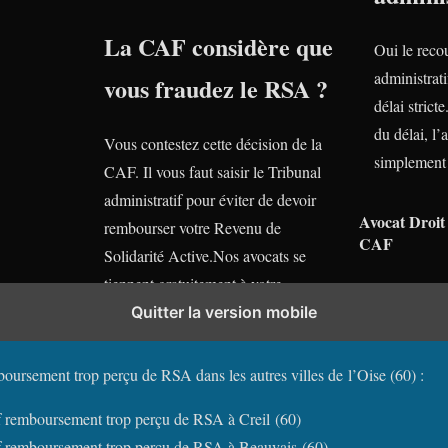
La CAF considère que
Oui le reco
administrati
vous fraudez le RSA ?
délai stric
du délai, l’
Vous contestez cette décision de la
simplement 
CAF. Il vous faut saisir le Tribunal
administratif pour éviter de devoir
Avocat Droit 
rembourser votre Revenu de
CAF
Solidarité Active.Nos avocats se
tiennent gratuitement à votre
disposition.
Quitter la version mobile
oursement trop perçu de RSA dans les autres villes de l’Oise (60) :
f remboursement trop perçu de RSA à Creil (60)
if remboursement trop perçu de RSA à Beauvais (60)