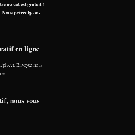
tre avocat est gratuit
!
Nous prérédigeons
e.
atif en ligne
déplacer. Envoyez nous
ne.
if, nous vous