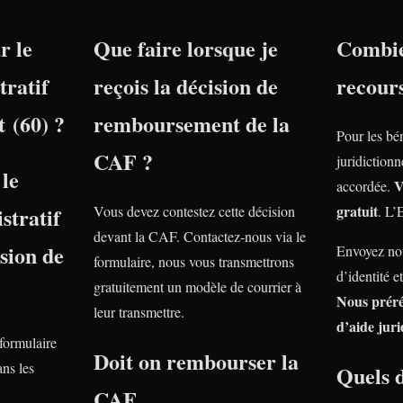
r le
Que faire lorsque je
Combie
tratif
reçois la décision de
recour
 (60) ?
remboursement de la
Pour les bé
CAF ?
juridiction
le
V
accordée.
gratuit
stratif
Vous devez contestez cette décision
. L’
devant la CAF. Contactez-nous via le
nsion de
Envoyez nou
formulaire, nous vous transmettrons
d’identité e
gratuitement un modèle de courrier à
Nous prér
leur transmettre.
d’aide juri
 formulaire
Doit on rembourser la
ns les
Quels 
CAF