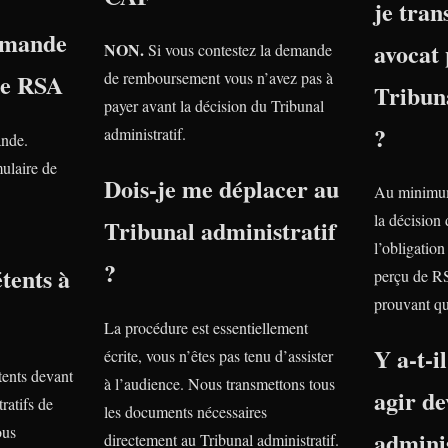
je tra
emande
avocat 
NON.
Si vous contestez la demande
le RSA
de remboursement vous n’avez pas à
Tribuna
payer avant la décision du Tribunal
?
administratif.
ande.
ulaire de
Dois-je me déplacer au
Au minimum
la décision
Tribunal administratif
l’obligatio
?
tents à
perçu de R
prouvant qu
La procédure est essentiellement
Y a-t-i
écrite, vous n’êtes pas tenu d’assister
ents devant
à l’audience. Nous transmettons tous
agir de
ratifs de
les documents nécessaires
ous
adminis
directement au Tribunal administratif.