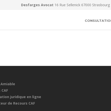
Desfarges Avocat
16 Rue Sellenick 67000 Strasbourg
CONSULTATIO
 Amiable
 CAF
ation juridique en ligne
eur de Recours CAF