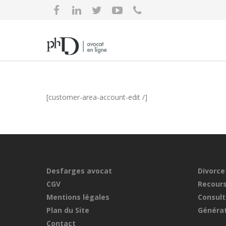
[customer-area-account-edit /]
Desfarges avocat
Divorce
CGV
Recours
Mentions légales
Consult
Plan du Site
Générat
Contact