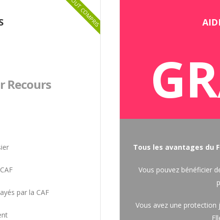
TOUT COMPRIS
S
AID
GR
r Recours
ier
Tous les avantages du F
 CAF
Vous pouvez bénéficier de 
p
payés par la CAF
Vous avez une protection j
ent
El