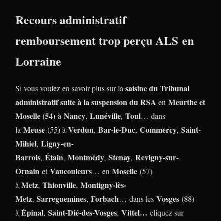
Recours administratif
remboursement trop perçu ALS en
Lorraine
saisine du Tribunal
Si vous voulez en savoir plus sur la
administratif suite à la suspension du RSA
Meurthe et
en
Moselle (54)
Nancy
Lunéville
Toul
à
,
,
… dans
Meuse
Verdun
Bar-le-Duc
Commercy
Saint-
la
(55) à
,
,
,
Mihiel
Ligny-en-
,
Barrois
Étain
Montmédy
Stenay
Revigny-sur-
,
,
,
,
Ornain
Vaucouleurs
Moselle
et
… en
(57)
Metz
Thionville
Montigny-lès-
à
,
,
Metz
Sarreguemines
Forbach
Vosges
,
,
… dans les
(88)
Épinal
Saint-Dié-des-Vosges
Vittel…
à
,
,
cliquez sur