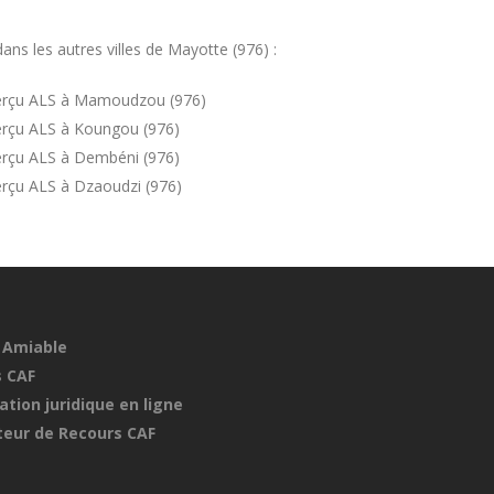
ns les autres villes de Mayotte (976) :
perçu ALS à Mamoudzou (976)
erçu ALS à Koungou (976)
erçu ALS à Dembéni (976)
rçu ALS à Dzaoudzi (976)
 Amiable
 CAF
ation juridique en ligne
eur de Recours CAF