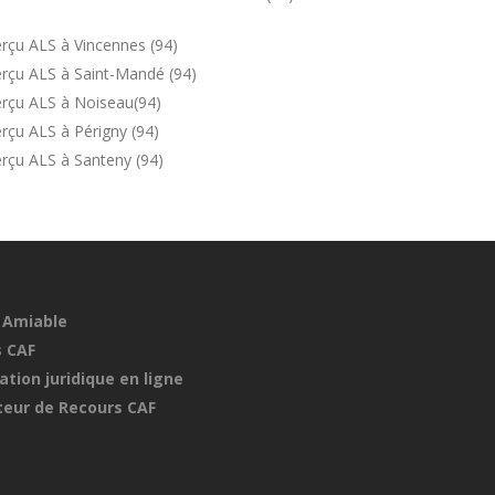
rçu ALS à Vincennes (94)
rçu ALS à Saint-Mandé (94)
erçu ALS à Noiseau(94)
rçu ALS à Périgny (94)
rçu ALS à Santeny (94)
 Amiable
 CAF
ation juridique en ligne
eur de Recours CAF