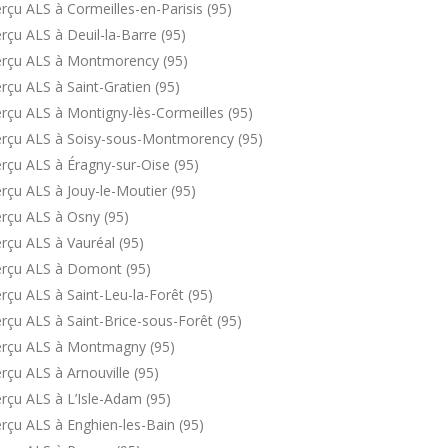
çu ALS à Cormeilles-en-Parisis (95)
çu ALS à Deuil-la-Barre (95)
erçu ALS à Montmorency (95)
çu ALS à Saint-Gratien (95)
rçu ALS à Montigny-lès-Cormeilles (95)
erçu ALS à Soisy-sous-Montmorency (95)
rçu ALS à Éragny-sur-Oise (95)
rçu ALS à Jouy-le-Moutier (95)
rçu ALS à Osny (95)
rçu ALS à Vauréal (95)
erçu ALS à Domont (95)
çu ALS à Saint-Leu-la-Forêt (95)
çu ALS à Saint-Brice-sous-Forêt (95)
erçu ALS à Montmagny (95)
çu ALS à Arnouville (95)
rçu ALS à L’Isle-Adam (95)
rçu ALS à Enghien-les-Bain (95)