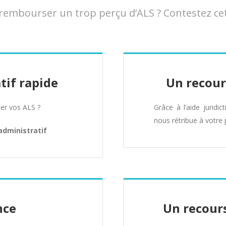
embourser un trop perçu d’ALS ? Contestez cet
tif rapide
Un recour
er vos ALS ?
Grâce à l’aide juridic
nous rétribue à votre 
administratif
nce
Un recours