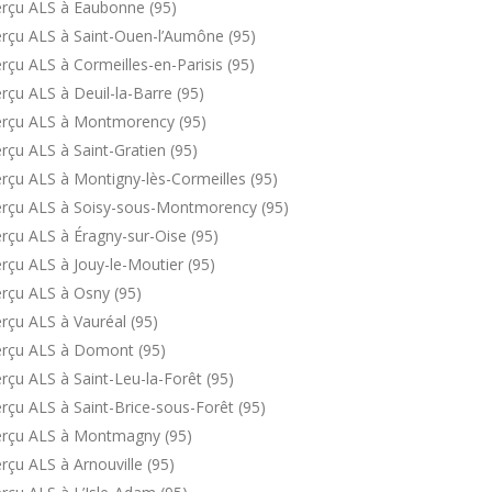
erçu ALS à Eaubonne (95)
rçu ALS à Saint-Ouen-l’Aumône (95)
çu ALS à Cormeilles-en-Parisis (95)
çu ALS à Deuil-la-Barre (95)
erçu ALS à Montmorency (95)
çu ALS à Saint-Gratien (95)
rçu ALS à Montigny-lès-Cormeilles (95)
erçu ALS à Soisy-sous-Montmorency (95)
rçu ALS à Éragny-sur-Oise (95)
rçu ALS à Jouy-le-Moutier (95)
rçu ALS à Osny (95)
rçu ALS à Vauréal (95)
erçu ALS à Domont (95)
çu ALS à Saint-Leu-la-Forêt (95)
çu ALS à Saint-Brice-sous-Forêt (95)
erçu ALS à Montmagny (95)
çu ALS à Arnouville (95)