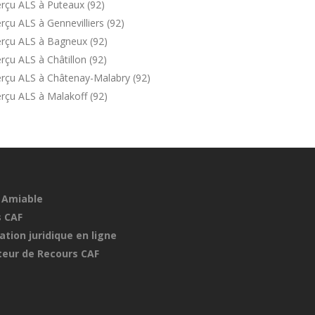
rçu ALS à Puteaux (92)
çu ALS à Gennevilliers (92)
erçu ALS à Bagneux (92)
çu ALS à Châtillon (92)
erçu ALS à Châtenay-Malabry (92)
rçu ALS à Malakoff (92)
 Amiable
 CAF
ation juridique en ligne
eur de Recours CAF