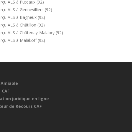
rçu ALS à Puteaux (92)
çu ALS à Gennevilliers (92)
erçu ALS à Bagneux (92)
çu ALS à Châtillon (92)
erçu ALS à Châtenay-Malabry (92)
rçu ALS à Malakoff (92)
 Amiable
 CAF
ation juridique en ligne
eur de Recours CAF