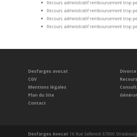
Recours administratif remboursement trop p
Recours administratif remboursement trop per
Recours administratif remboursement trop p
Recours administratif remboursement trop pe
Desfarges avocat
Divorce
CGV
Recours
Mentions légales
Consult
Plan du Site
Générat
Contact
Desfarges Avocat
16 Rue Sellenick 67000 Strasbour