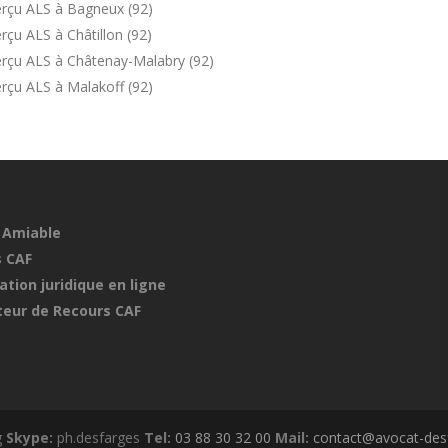
erçu ALS à Bagneux (92)
çu ALS à Châtillon (92)
erçu ALS à Châtenay-Malabry (92)
rçu ALS à Malakoff (92)
 Amiable
 CAF
ation juridique en ligne
eur de Recours CAF
g
Skype:
ph.desfarges
Tel:
03 88 30 32 00
Mail:
contact@avocat-desf