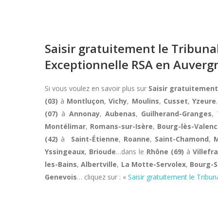
Saisir gratuitement le Tribun
Exceptionnelle RSA en Auverg
Si vous voulez en savoir plus sur
Saisir gratuitemen
(03)
à
Montluçon
,
Vichy
,
Moulins
,
Cusset
,
Yzeure
(07)
à
Annonay
,
Aubenas
,
Guilherand-Granges
,
Montélimar
,
Romans-sur-Isère
,
Bourg-lès-Valenc
(42)
à
Saint-Étienne
,
Roanne
,
Saint-Chamond
,
M
Yssingeaux
,
Brioude
…dans le
Rhône (69)
à
Villef
les-Bains
,
Albertville
,
La Motte-Servolex
,
Bourg-S
Genevois
… cliquez sur : «
Saisir gratuitement le Trib