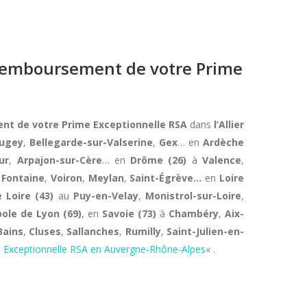
e remboursement de votre Prime
ent de votre Prime Exceptionnelle RSA
dans
l’Allier
ugey
,
Bellegarde-sur-Valserine
,
Gex
… en
Ardèche
ur
,
Arpajon-sur-Cère
… en
Drôme (26)
à
Valence
,
,
Fontaine
,
Voiron
,
Meylan
,
Saint-Égrève…
en
Loire
 Loire (43)
au
Puy-en-Velay
,
Monistrol-sur-Loire
,
ole de Lyon (69)
, en
Savoie (73)
à
Chambéry
,
Aix-
Bains
,
Cluses
,
Sallanches
,
Rumilly
,
Saint-Julien-en-
me Exceptionnelle RSA en Auvergne-Rhône-Alpes
« .