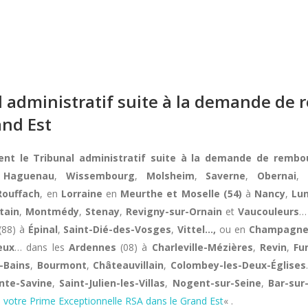
al administratif suite à la demande d
and Est
ment le Tribunal administratif suite à la demande de remb
,
Haguenau
,
Wissembourg
,
Molsheim
,
Saverne
,
Obernai
,
Rouffach
, en
Lorraine
en
Meurthe et Moselle (54)
à
Nancy
,
Lun
tain
,
Montmédy
,
Stenay
,
Revigny-sur-Ornain
et
Vaucouleurs
…
(88) à
Épinal
,
Saint-Dié-des-Vosges
,
Vittel…,
ou en
Champagn
eux
… dans les
Ardennes
(08) à
Charleville-Mézières
,
Revin
,
Fu
-Bains
,
Bourmont
,
Châteauvillain
,
Colombey-les-Deux-Églises
nte-Savine
,
Saint-Julien-les-Villas
,
Nogent-sur-Seine
,
Bar-su
 votre Prime Exceptionnelle RSA dans le Grand Est
« .