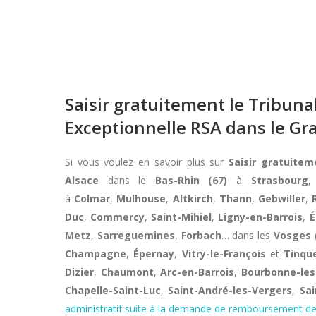
Saisir gratuitement le Tribun
Exceptionnelle RSA dans le Gr
Si vous voulez en savoir plus sur
Saisir gratuite
Alsace
dans le
Bas-Rhin (67)
à
Strasbourg
à
Colmar
,
Mulhouse
,
Altkirch
,
Thann
,
Gebwiller
,
Duc
,
Commercy
,
Saint-Mihiel
,
Ligny-en-Barrois
,
É
Metz
,
Sarreguemines
,
Forbach
… dans les
Vosges
Champagne
,
Épernay
,
Vitry-le-François
et
Tinqu
Dizier
,
Chaumont
,
Arc-en-Barrois
,
Bourbonne-les
Chapelle-Saint-Luc
,
Saint-André-les-Vergers
,
Sai
administratif suite à la demande de remboursement de