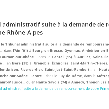
al administratif suite à la demande d
ne-Rhône-Alpes
t le Tribunal administratif suite à la demande de remboursem
… dans
l’Ain (01)
à
Bourg-en-Bresse
,
Oyonnax
,
Ambérieu-en-B
Tournon-sur-Rhône
… dans le
Cantal (15)
à
Aurillac
,
Saint-Flo
e
… en
Isère (38)
à
Grenoble
,
Échirolles
,
Saint-Martin-d’Hères
ontbrison
,
Rive-de-Gier
,
Saint-Just-Saint-Rambert
… en
Haute
ranche-sur-Saône
,
Tarare
… dans le
Puy de Dôme
, dans la
Métrop
aint-Maurice
… ou en
Haute Savoie (74)
à
Annecy
,
Thonon Les 
unal administratif suite à la demande de remboursement de votre Pri