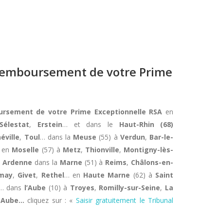
e remboursement de votre Prime
oursement de votre Prime Exceptionnelle RSA
en
Sélestat
,
Erstein
… et dans le
Haut-Rhin (68)
éville
,
Toul
… dans la
Meuse
(55) à
Verdun
,
Bar-le-
 en
Moselle
(57) à
Metz
,
Thionville
,
Montigny-lès-
e
Ardenne
dans la
Marne
(51) à
Reims
,
Châlons-en-
may
,
Givet
,
Rethel
… en
Haute Marne
(62) à
Saint
… dans
l’Aube
(10) à
Troyes
,
Romilly-sur-Seine
,
La
r-Aube…
cliquez sur : «
Saisir gratuitement le Tribunal