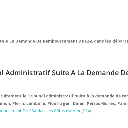
Suite A La Demande De Remboursement De RSA dans les départ
nal Administratif Suite A La Demande
ratuitement le Tribunal administratif suite à la demande de 
nnion
,
Plérin
,
Lamballe
,
Ploufragan
,
Dinan
,
Perros-Guirec
,
Paim
mboursement De RSA
dans les Côtes d’Armor (22)
« .