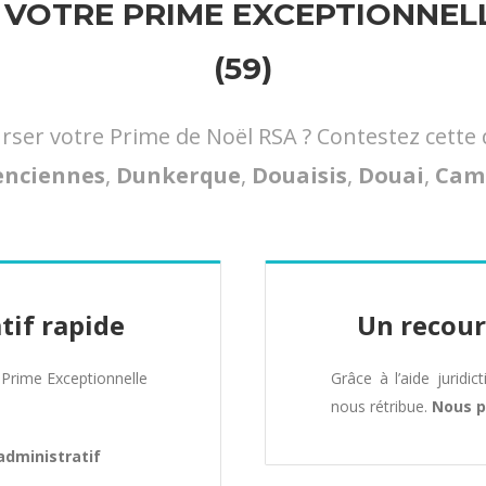
VOTRE PRIME EXCEPTIONNELL
(59)
er votre Prime de Noël RSA ? Contestez cette 
enciennes
,
Dunkerque
,
Douaisis
,
Douai
,
Cam
tif rapide
Un recour
Prime Exceptionnelle
Grâce à l’aide juridic
nous rétribue.
Nous p
administratif