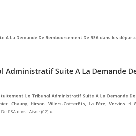
Suite A La Demande De Remboursement De RSA dans les départ
nal Administratif Suite A La Demande
ratuitement Le Tribunal Administratif Suite A La Demande 
nier
,
Chauny
,
Hirson
,
Villers-Cotterêts
,
La Fère
,
Vervins
et
e RSA dans l’Aisne (02) ».