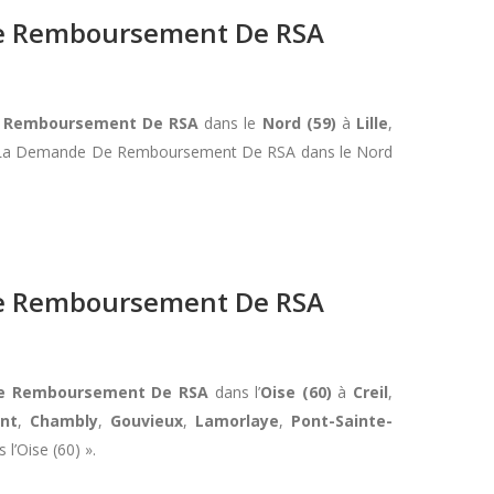
 De Remboursement De RSA
De Remboursement De RSA
dans le
Nord (59)
à
Lille
,
te A La Demande De Remboursement De RSA dans le Nord
 De Remboursement De RSA
e De Remboursement De RSA
dans l’
Oise (60)
à
Creil
,
nt
,
Chambly
,
Gouvieux
,
Lamorlaye
,
Pont-Sainte-
l’Oise (60) ».