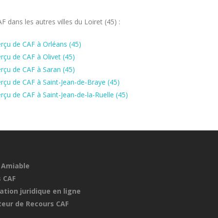
dans les autres villes du Loiret (45) :
rçu de CAF à Orléans (45)
çu de CAF à Olivet (45)
rçu de CAF à Saran (45)
rçu de CAF à Saint-Jean-de-Braye (45)
çu de CAF à Saint-Jean-de-la-Ruelle (45)
 Amiable
 CAF
ation juridique en ligne
eur de Recours CAF