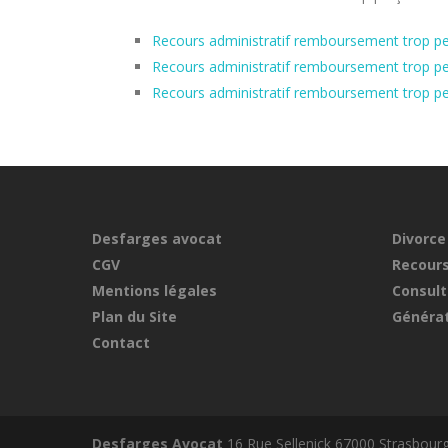
Recours administratif remboursement trop pe
Recours administratif remboursement trop pe
Recours administratif remboursement trop p
Desfarges avocat
Divorce
CGV
Recours
Mentions légales
Consult
Plan du Site
Générat
Contact
Desfarges Avocat
16 Rue Sellenick 67000 Strasbour