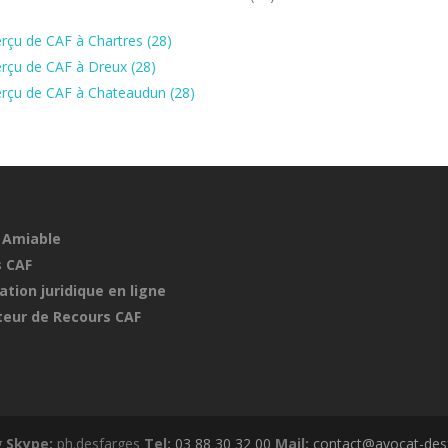
rçu de CAF à Chartres (28)
rçu de CAF à Dreux (28)
erçu de CAF à Chateaudun (28)
 Amiable
 CAF
ation juridique en ligne
eur de Recours CAF
g
Skype:
ph.desfarges
Tel:
03 88 30 32 00
Mail:
contact@avocat-desf