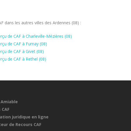
 dans les autres villes des Ardennes (08) :
çu de CAF à Charleville-Mézières (08)
erçu de CAF à Fumay (08)
rçu de CAF à Givet (08)
rçu de CAF à Rethel (08)
 Amiable
 CAF
ation juridique en ligne
eur de Recours CAF