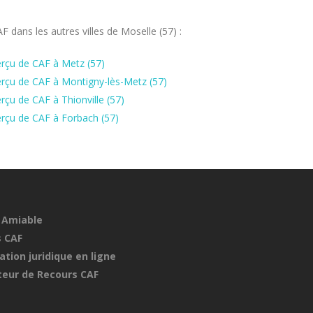
dans les autres villes de Moselle (57) :
rçu de CAF à Metz (57)
rçu de CAF à Montigny-lès-Metz (57)
çu de CAF à Thionville (57)
rçu de CAF à Forbach (57)
 Amiable
 CAF
ation juridique en ligne
eur de Recours CAF