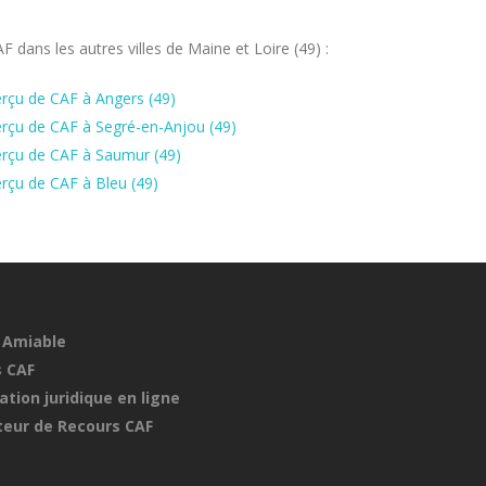
dans les autres villes de Maine et Loire (49) :
rçu de CAF à Angers (49)
rçu de CAF à Segré-en-Anjou (49)
erçu de CAF à Saumur (49)
rçu de CAF à Bleu (49)
 Amiable
 CAF
ation juridique en ligne
eur de Recours CAF