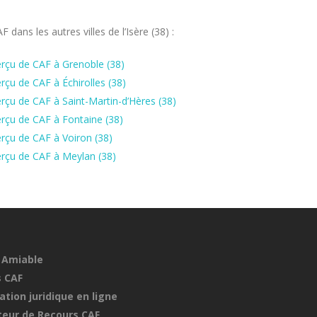
ans les autres villes de l’Isère (38) :
rçu de CAF à Grenoble (38)
çu de CAF à Échirolles (38)
rçu de CAF à Saint-Martin-d’Hères (38)
rçu de CAF à Fontaine (38)
rçu de CAF à Voiron (38)
rçu de CAF à Meylan (38)
 Amiable
 CAF
ation juridique en ligne
eur de Recours CAF