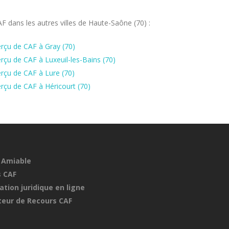
 dans les autres villes de Haute-Saône (70) :
rçu de CAF à Gray (70)
çu de CAF à Luxeuil-les-Bains (70)
rçu de CAF à Lure (70)
rçu de CAF à Héricourt (70)
 Amiable
 CAF
ation juridique en ligne
eur de Recours CAF