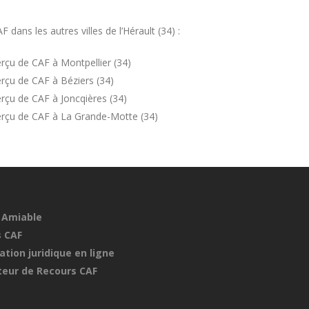
ans les autres villes de l’Hérault (34) :
rçu de CAF à Montpellier (34)
rçu de CAF à Béziers (34)
rçu de CAF à Joncqières (34)
erçu de CAF à La Grande-Motte (34)
 Amiable
 CAF
ation juridique en ligne
eur de Recours CAF