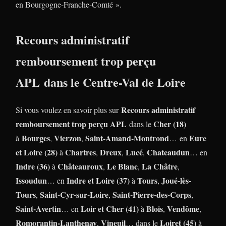
en Bourgogne-Franche-Comté ».
Recours administratif
remboursement trop perçu
APL dans le Centre-Val de Loire
Recours administratif
Si vous voulez en savoir plus sur
remboursement trop perçu APL
Cher (18)
dans le
Bourges
Vierzon
Saint-Amand-Montrond
Eure
à
,
,
… en
et Loire (28)
Chartres
Dreux
Lucé
Chateaudun
à
,
,
,
… en
Indre (36)
Châteauroux
Le Blanc
La Châtre
à
,
,
,
Issoudun
Indre et Loire (37)
Tours
Joué-lès-
… en
à
,
Tours
Saint-Cyr-sur-Loire
Saint-Pierre-des-Corps
,
,
,
Saint-Avertin
Loir et Cher (41)
Blois
Vendôme
… en
à
,
,
Romorantin-Lanthenay
Vineuil
Loiret (45)
,
… dans le
à