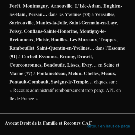
Forêt
Montmagny
Arnouville
L’Isle-Adam
Enghien-
,
,
,
,
les-Bain,
Persan…
Yvelines (78)
Versailles
dans les
à
,
Sartrouville, Mantes-la-Jolie
Saint-Germain-en-Laye
,
,
Poissy, Conflans-Sainte-Honorine, Montigny-le-
Bretonneux, Plaisir, Houilles,
Les Mureaux
Trappes,
,
Rambouillet
Saint-Quentin-en-Yvelines…
Essonne
,
dans l’
(91)
Corbeil-Essonnes, Brunoy, Draveil,
à
Courcouronnes, Bondoufle, Lisses, Evry…
Seine et
en
Marne (77)
Fontainebleau, Melun, Chelles, Meaux,
à
Pontault-Combault, Savigny-le-Temple…
cliquez sur :
« Recours administratif remboursement trop perçu APL en
Ile de France ».
Avocat Droit de la Famille et Recours CAF
Retour en haut de page