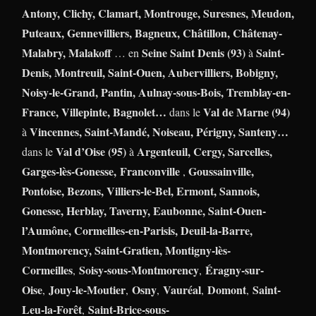
Antony, Clichy, Clamart, Montrouge, Suresnes, Meudon,
Puteaux, Gennevilliers, Bagneux, Châtillon, Châtenay-
Malabry, Malakoff
Seine Saint Denis (93)
Saint-
… en
à
Denis, Montreuil, Saint-Ouen, Aubervilliers, Bobigny,
Noisy-le-Grand, Pantin, Aulnay-sous-Bois, Tremblay-en-
France, Villepinte, Bagnolet…
Val de Marne (94)
dans le
Vincennes, Saint-Mandé, Noiseau, Périgny, Santeny…
à
Val d’Oise (95)
Argenteuil, Cergy, Sarcelles,
dans le
à
Garges-lès-Gonesse,
Franconville
Goussainville,
,
Pontoise, Bezons, Villiers-le-Bel, Ermont, Sannois,
Gonesse, Herblay, Taverny, Eaubonne, Saint-Ouen-
l’Aumône, Cormeilles-en-Parisis, Deuil-la-Barre,
Montmorency, Saint-Gratien, Montigny-lès-
Cormeilles
Soisy-sous-Montmorency
Éragny-sur-
,
,
Oise
Jouy-le-Moutier
Osny
Vauréal
Domont
Saint-
,
,
,
,
,
Leu-la-Forêt
Saint-Brice-sous-
,