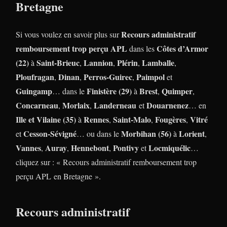
Bretagne
Recours administratif
Si vous voulez en savoir plus sur
remboursement trop perçu APL
Côtes d’Armor
dans les
(22)
Saint-Brieuc
Lannion
Plérin
Lamballe
à
,
,
,
,
Ploufragan
Dinan
Perros-Guirec
Paimpol
,
,
,
et
Guingamp
Finistère (29)
Brest
Quimper
… dans le
à
,
,
Concarneau
Morlaix
Landerneau
Douarnenez
,
,
et
… en
Ille et Vilaine (35)
Rennes
Saint-Malo
Fougères
Vitré
à
,
,
,
Cesson-Sévigné
Morbihan (56)
Lorient
et
… ou dans le
à
,
Vannes
Auray
Hennebont
Pontivy
Locmiquélic
,
,
,
et
…
cliquez sur : « Recours administratif remboursement trop
perçu APL en Bretagne ».
Recours administratif