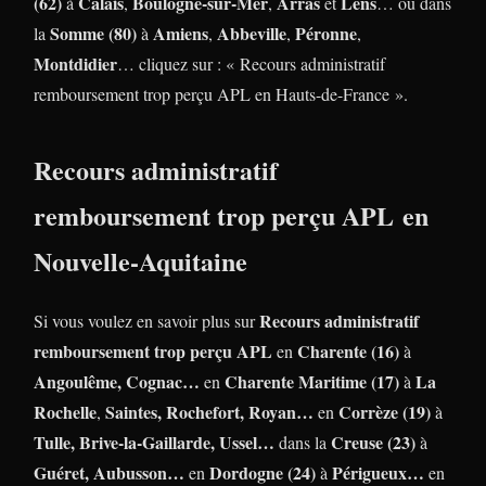
(62)
Calais
Boulogne-sur-Mer
Arras
Lens
à
,
,
et
… ou dans
Somme (80)
Amiens
Abbeville
Péronne
la
à
,
,
,
Montdidier
… cliquez sur : « Recours administratif
remboursement trop perçu APL en Hauts-de-France ».
Recours administratif
remboursement trop perçu APL en
Nouvelle-Aquitaine
Recours administratif
Si vous voulez en savoir plus sur
remboursement trop perçu APL
Charente (16)
en
à
Angoulême, Cognac…
Charente Maritime (17)
La
en
à
Rochelle
Saintes, Rochefort, Royan…
Corrèze (19)
,
en
à
Tulle, Brive-la-Gaillarde, Ussel…
Creuse (23)
dans la
à
Guéret, Aubusson…
Dordogne (24)
Périgueux…
en
à
en