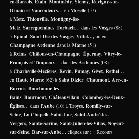
en-Barrois
Étain
Montmédy
Stenay
Revigny-sur-
,
,
,
,
Ornain
Vaucouleurs
Moselle
et
… en
(57)
Metz
Thionville
Montigny-lès-
à
,
,
Metz
Sarreguemines
Forbach
Vosges
,
,
… dans les
(88)
Épinal
Saint-Dié-des-Vosges
Vittel…,
à
,
,
ou en
Champagne
Ardenne
Marne
dans la
(51)
Reims
Châlons-en-Champagne
Épernay
Vitry-le-
à
,
,
,
François
Tinqueux
Ardennes
et
… dans les
(08)
Charleville-Mézières
Revin
Fumay
Givet
Rethel
à
,
,
,
,
…
Haute Marne
Saint Dizier
Chaumont
Arc-en-
en
(62) à
,
,
Barrois
Bourbonne-les-
,
Bains
Bourmont
Châteauvillain
Colombey-les-Deux-
,
,
,
Églises
l’Aube
Troyes
Romilly-sur-
… dans
(10) à
,
Seine
La Chapelle-Saint-Luc
Saint-André-les-
,
,
Vergers
Sainte-Savine
Saint-Julien-les-Villas
Nogent-
,
,
,
sur-Seine
Bar-sur-Aube…
,
cliquez sur : « Recours