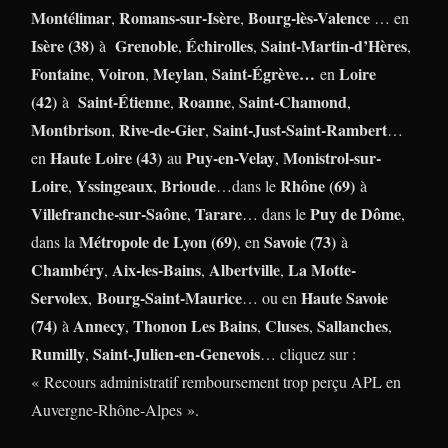
Montélimar
Romans-sur-Isère
Bourg-lès-Valence
,
,
… en
Isère (38)
Grenoble
Échirolles
Saint-Martin-d’Hères
à
,
,
,
Fontaine
Voiron
Meylan
Saint-Égrève…
Loire
,
,
,
en
(42)
Saint-Étienne
Roanne
Saint-Chamond
à
,
,
,
Montbrison
Rive-de-Gier
Saint-Just-Saint-Rambert
,
,
…
Haute Loire (43)
Puy-en-Velay
Monistrol-sur-
en
au
,
Loire
Yssingeaux
Brioude
Rhône (69)
,
,
…dans le
à
Villefranche-sur-Saône
Tarare
Puy de Dôme
,
… dans le
,
Métropole de Lyon (69)
Savoie (73)
dans la
, en
à
Chambéry
Aix-les-Bains
Albertville
La Motte-
,
,
,
Servolex
Bourg-Saint-Maurice
Haute Savoie
,
… ou en
(74)
Annecy
Thonon Les Bains
Cluses
Sallanches
à
,
,
,
,
Rumilly
Saint-Julien-en-Genevois
,
… cliquez sur :
« Recours administratif remboursement trop perçu APL en
Auvergne-Rhône-Alpes ».