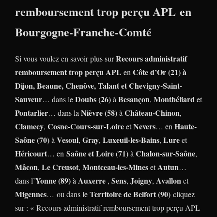
remboursement trop perçu APL en
Bourgogne-Franche-Comté
Recours administratif
Si vous voulez en savoir plus sur
remboursement trop perçu APL
Côte d’Or (21) à
en
Dijon, Beaune, Chenôve, Talant et Chevigny-Saint-
Sauveur
Doubs (26)
Besançon
Montbéliard
… dans le
à
,
et
Pontarlier
Nièvre (58)
Château-Chinon
… dans la
à
,
Clamecy
Cosne-Cours-sur-Loire
Nevers
Haute-
,
et
… en
Saône (70)
Vesoul
Gray
Luxeuil-les-Bains
Lure
à
,
,
,
et
Héricourt
Saône et Loire (71)
Chalon-sur-Saône
… en
à
,
Mâcon
Le Creusot
Montceau-les-Mines
Autun
,
,
et
…
Yonne (89)
Auxerre
Sens
Joigny
Avallon
dans l’
à
,
,
,
et
Migennes
Territoire de Belfort (90)
… ou dans le
cliquez
sur : « Recours administratif remboursement trop perçu APL