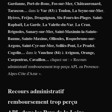
Gardanne, Port-de-Bouc, Fos-sur-Mer, Châteaurenard,
Tarascon…
Var (83)
Toulon,
La Seyne-sur-Mer
dans le
à
,
Hyères, Fréjus, Draguignan,
Six-Fours-les-Plages
Saint-
,
Raphaël,
La Garde
La Valette-du-Var
La Crau
,
,
,
Brignoles, Sanary-sur-Mer, Saint-Maximin-la-Sainte-
Baume, Sainte-Maxime, Ollioules, Roquebrune-sur-
Argens, Saint-Cyr-sur-Mer, Solliès-Pont,
Le Pradet
,
Cogolin…
Vaucluse (84)
Avignon, Orange,
dans le
à
Carpentras, Cavaillon…
cliquez sur : « Recours
administratif remboursement trop perçu APL en Provence-
Alpes-Côte d’Azur ».
Recours administratif
remboursement trop perçu
APL dans les Pays de la Loire