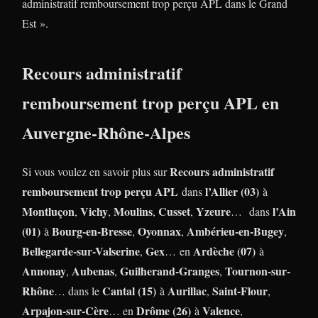
administratif remboursement trop perçu APL dans le Grand
Est ».
Recours administratif
remboursement trop perçu APL en
Auvergne-Rhône-Alpes
Recours administratif
Si vous voulez en savoir plus sur
remboursement trop perçu APL
l’Allier (03)
dans
à
Montluçon
Vichy
Moulins
Cusset
Yzeure
l’Ain
,
,
,
,
… dans
(01)
Bourg-en-Bresse
Oyonnax
Ambérieu-en-Bugey
à
,
,
,
Bellegarde-sur-Valserine
Gex
Ardèche (07)
,
… en
à
Annonay
Aubenas
Guilherand-Granges
Tournon-sur-
,
,
,
Rhône
Cantal (15)
Aurillac
Saint-Flour
… dans le
à
,
,
Arpajon-sur-Cère
Drôme (26)
Valence
… en
à
,