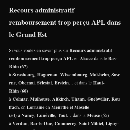
Recours administratif
remboursement trop perçu APL dans
le Grand Est
Recours administratif
Si vous voulez en savoir plus sur
remboursement trop perçu APL
Alsace
Bas-
en
dans le
Rhin (67)
Strasbourg
Haguenau
Wissembourg
Molsheim
Save
à
,
,
,
,
rne
Obernai
Sélestat
Erstein
Haut-
,
,
,
… et dans le
Rhin (68)
Colmar
Mulhouse
Altkirch
Thann
Guebwiller
Rou
à
,
,
,
,
,
ffach
Lorraine
Meurthe et Moselle
, en
en
(54)
Nancy
Lunéville
Toul
Meuse
à
,
,
… dans la
(55)
Verdun
Bar-le-Duc
Commercy
Saint-Mihiel
Ligny-
à
,
,
,
,