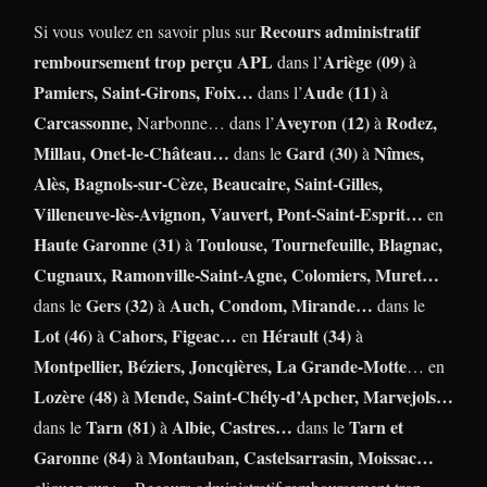
Recours administratif
Si vous voulez en savoir plus sur
remboursement trop perçu APL
Ariège (09)
dans l’
à
Pamiers, Saint-Girons, Foix…
Aude (11)
dans l’
à
Carcassonne,
r
Aveyron (12)
Rodez,
Na
bonne… dans l’
à
Millau, Onet-le-Château…
Gard (30)
Nîmes,
dans le
à
Alès, Bagnols-sur-Cèze, Beaucaire, Saint-Gilles,
Villeneuve-lès-Avignon, Vauvert, Pont-Saint-Esprit…
en
Haute Garonne (31)
Toulouse, Tournefeuille, Blagnac,
à
Cugnaux, Ramonville-Saint-Agne, Colomiers, Muret…
Gers (32)
Auch, Condom, Mirande…
dans le
à
dans le
Lot (46)
Cahors, Figeac…
Hérault (34)
à
en
à
Montpellier, Béziers, Joncqières,
La Grande-Motte
… en
Lozère (48)
Mende, Saint-Chély-d’Apcher, Marvejols…
à
Tarn (81)
Albie, Castres…
Tarn et
dans le
à
dans le
Garonne (84)
Montauban, Castelsarrasin, Moissac…
à