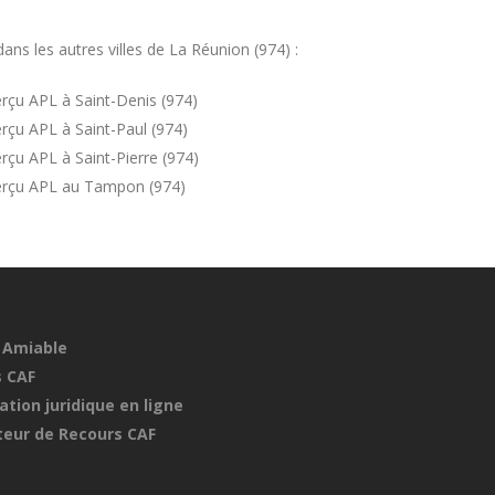
s les autres villes de La Réunion (974) :
rçu APL à Saint-Denis (974)
rçu APL à Saint-Paul (974)
çu APL à Saint-Pierre (974)
erçu APL au Tampon (974)
 Amiable
 CAF
ation juridique en ligne
eur de Recours CAF