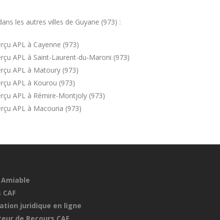
ns les autres villes de Guyane (973) :
erçu APL à Cayenne (973)
rçu APL à Saint-Laurent-du-Maroni (973)
erçu APL à Matoury (973)
erçu APL à Kourou (973)
erçu APL à Rémire-Montjoly (973)
erçu APL à Macouria (973)
 Amiable
 CAF
ation juridique en ligne
eur de Recours CAF