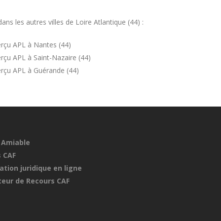
 les autres villes de Loire Atlantique (44) :
rçu APL à Nantes (44)
rçu APL à Saint-Nazaire (44)
erçu APL à Guérande (44)
 Amiable
 CAF
ation juridique en ligne
eur de Recours CAF