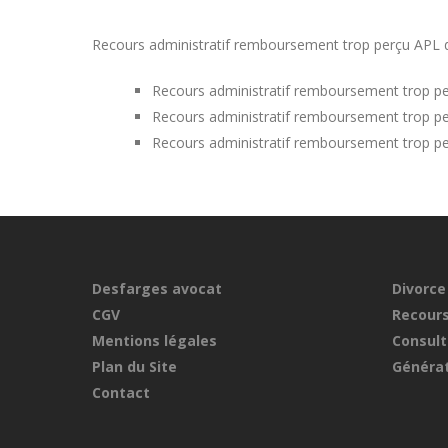
Recours administratif remboursement trop perçu APL dans
Recours administratif remboursement trop pe
Recours administratif remboursement trop pe
Recours administratif remboursement trop p
Desfarges avocat
Divorce
CGV
Recours
Mentions légales
Consult
Plan du Site
Générat
Contact