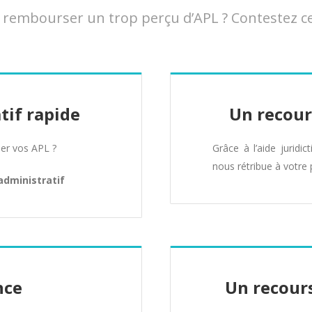
embourser un trop perçu d’APL ? Contestez cet
tif rapide
Un recour
er vos APL ?
Grâce à l’aide juridic
nous rétribue à votre 
administratif
nce
Un recours