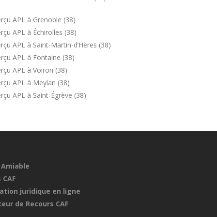
rçu APL à Grenoble (38)
çu APL à Échirolles (38)
rçu APL à Saint-Martin-d’Hères (38)
rçu APL à Fontaine (38)
rçu APL à Voiron (38)
rçu APL à Meylan (38)
rçu APL à Saint-Égrève (38)
 Amiable
 CAF
ation juridique en ligne
eur de Recours CAF