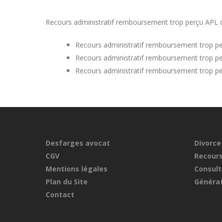
Recours administratif remboursement trop perçu APL dan
Recours administratif remboursement trop per
Recours administratif remboursement trop per
Recours administratif remboursement trop pe
Desfarges avocat
Divorce
CGV
Recours
Mentions légales
Consult
Plan du Site
Générat
Contact