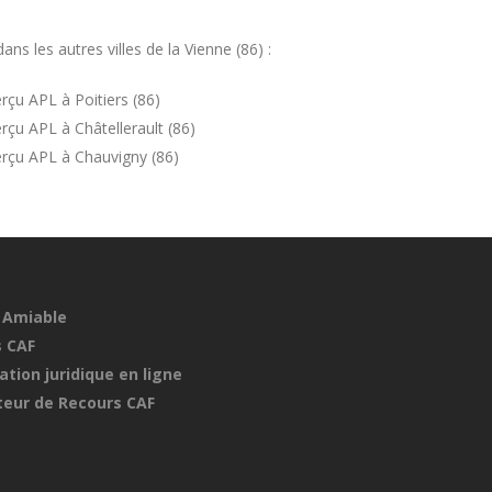
s les autres villes de la Vienne (86) :
çu APL à Poitiers (86)
çu APL à Châtellerault (86)
rçu APL à Chauvigny (86)
 Amiable
 CAF
ation juridique en ligne
eur de Recours CAF