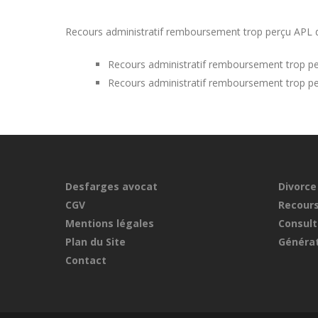
Recours administratif remboursement trop perçu APL dan
Recours administratif remboursement trop p
Recours administratif remboursement trop p
Desfarges avocat
Divorce
CGV
Recours
Mentions légales
Consult
Plan du Site
Générat
Contact