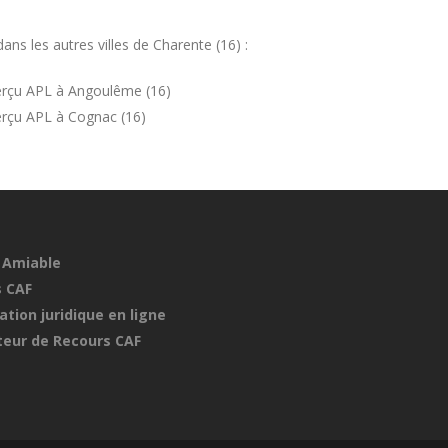
s les autres villes de Charente (16) :
erçu APL à Angoulême (16)
erçu APL à Cognac (16)
 Amiable
 CAF
ation juridique en ligne
eur de Recours CAF