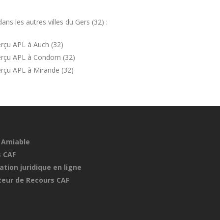
s les autres villes du Gers (32) :
rçu APL à Auch (32)
erçu APL à Condom (32)
rçu APL à Mirande (32)
 Amiable
 CAF
ation juridique en ligne
eur de Recours CAF