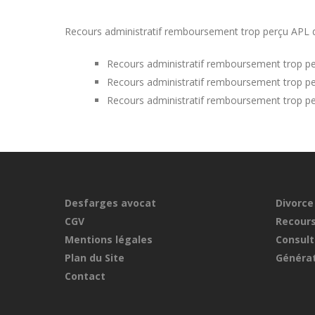
Recours administratif remboursement trop perçu APL dan
Recours administratif remboursement trop pe
Recours administratif remboursement trop p
Recours administratif remboursement trop pe
Desfarges avocat
Divorce
CGV
Recours
Mentions légales
Consult
Plan du Site
Générat
Contact