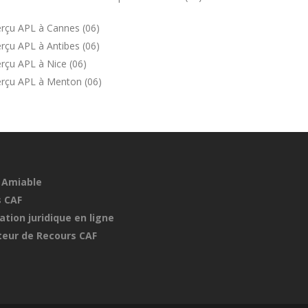
erçu APL à Cannes (06)
rçu APL à Antibes (06)
rçu APL à Nice (06)
erçu APL à Menton (06)
 Amiable
 CAF
ation juridique en ligne
eur de Recours CAF