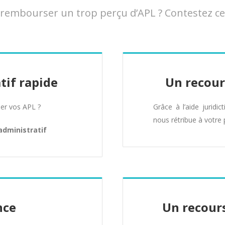
embourser un trop perçu d’APL ? Contestez cet
tif rapide
Un recour
er vos APL ?
Grâce à l’aide juridic
nous rétribue à votre 
administratif
nce
Un recours