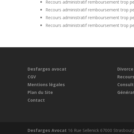
Recours administratif remboursement trop pe
Recours administratif remboursement trop pe
Recours administratif remboursement trop p
Recours administratif remboursement trop pe
Desfarges avocat
Divorce
CGV
Recours
Mentions légales
Consult
Plan du Site
Générat
Contact
Desfarges Avocat
16 Rue Sellenick 67000 Strasbour