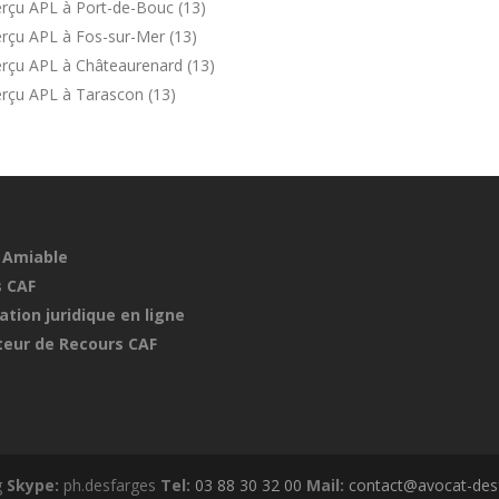
rçu APL à Port-de-Bouc (13)
rçu APL à Fos-sur-Mer (13)
erçu APL à Châteaurenard (13)
rçu APL à Tarascon (13)
 Amiable
 CAF
ation juridique en ligne
eur de Recours CAF
g
Skype:
ph.desfarges
Tel:
03 88 30 32 00
Mail:
contact@avocat-desf