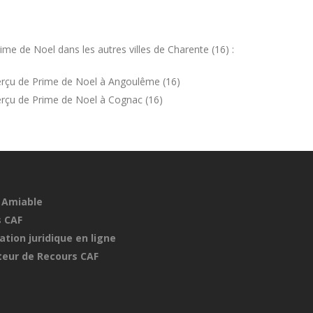
e de Noel dans les autres villes de Charente (16) :
erçu de Prime de Noel à Angoulême (16)
rçu de Prime de Noel à Cognac (16)
 Amiable
 CAF
ation juridique en ligne
eur de Recours CAF