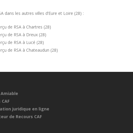
ans les autres villes d’Eure et Loire (28) :
rçu de RSA à Chartres (28)
rçu de RSA à Dreux (28)
rçu de RSA à Lucé (28)
erçu de RSA à Chateaudun (28)
 Amiable
 CAF
ation juridique en ligne
eur de Recours CAF