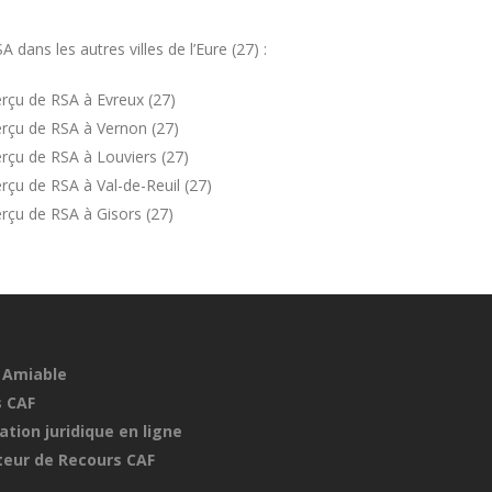
ans les autres villes de l’Eure (27) :
rçu de RSA à Evreux (27)
rçu de RSA à Vernon (27)
rçu de RSA à Louviers (27)
çu de RSA à Val-de-Reuil (27)
rçu de RSA à Gisors (27)
 Amiable
 CAF
ation juridique en ligne
eur de Recours CAF