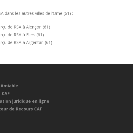
dans les autres villes de l’Orne (61) :
rçu de RSA à Alençon (61)
çu de RSA à Flers (61)
rçu de RSA à Argentan (61)
 Amiable
 CAF
ation juridique en ligne
eur de Recours CAF