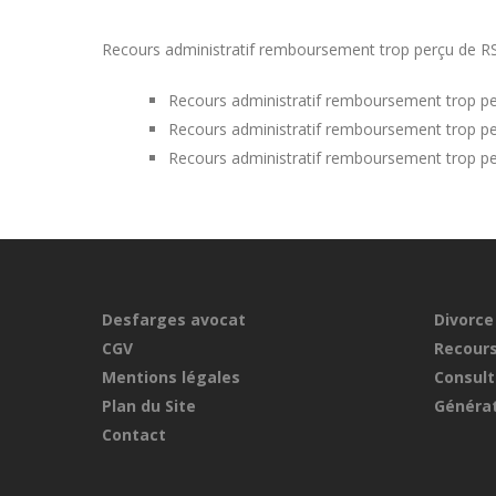
Recours administratif remboursement trop perçu de RSA 
Recours administratif remboursement trop pe
Recours administratif remboursement trop per
Recours administratif remboursement trop pe
Desfarges avocat
Divorce
CGV
Recours
Mentions légales
Consult
Plan du Site
Générat
Contact