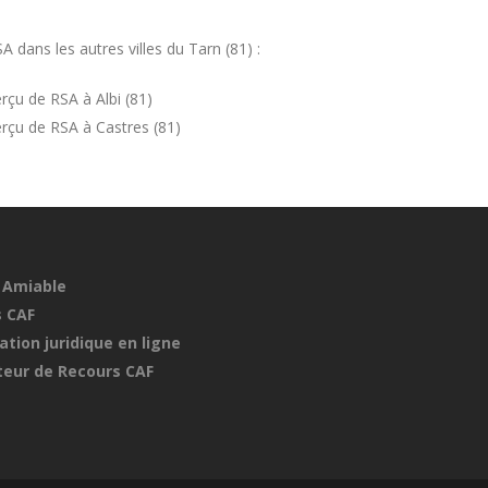
dans les autres villes du Tarn (81) :
çu de RSA à Albi (81)
rçu de RSA à Castres (81)
 Amiable
 CAF
ation juridique en ligne
eur de Recours CAF