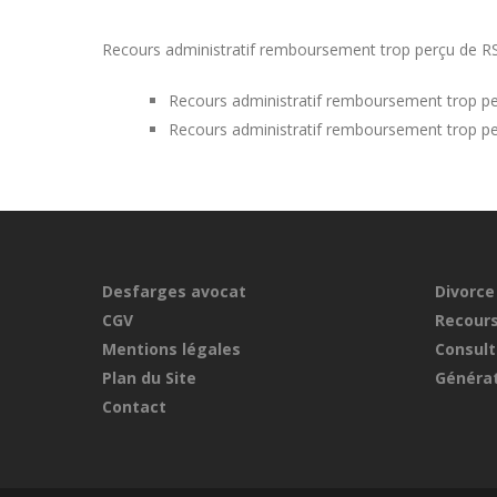
Recours administratif remboursement trop perçu de RSA 
Recours administratif remboursement trop per
Recours administratif remboursement trop pe
Desfarges avocat
Divorce
CGV
Recours
Mentions légales
Consult
Plan du Site
Générat
Contact